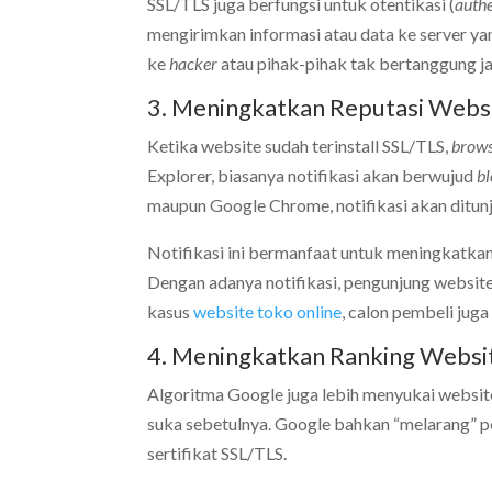
SSL/TLS juga berfungsi untuk otentikasi (
authe
mengirimkan informasi atau data ke server ya
ke
hacker
atau pihak-pihak tak bertanggung j
3. Meningkatkan Reputasi Webs
Ketika website sudah terinstall SSL/TLS,
brow
Explorer, biasanya notifikasi akan berwujud
b
maupun Google Chrome, notifikasi akan ditun
Notifikasi ini bermanfaat untuk meningkatka
Dengan adanya notifikasi, pengunjung websit
kasus
website toko online
, calon pembeli jug
4. Meningkatkan Ranking Websit
Algoritma Google juga lebih menyukai websit
suka sebetulnya. Google bahkan “melarang” 
sertifikat SSL/TLS.