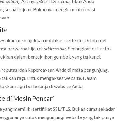
ntication
). Artinya, SSL/TLS memastikan Anda
ng sesuai tujuan. Bukannya mengirim informasi
awab.
ite
ser
akan menunjukkan notifikasi tertentu. Di Internet
lock
berwarna hijau di
address bar
. Sedangkan di Firefox
jukkan dalam bentuk ikon gembok yang terkunci.
n reputasi dan kepercayaan Anda di mata pengunjung.
e takkan ragu untuk mengakses website. Dalam
a takkan ragu berbelanja di website Anda.
e di Mesin Pencari
e yang memiliki sertifikat SSL/TLS. Bukan cuma sekadar
penggunanya untuk mengunjungi website yang tak punya