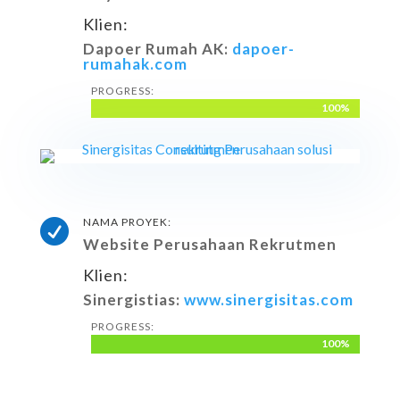
Klien:
Dapoer Rumah AK:
dapoer-
rumahak.com
PROGRESS:
100%
100%
NAMA PROYEK:

Website Perusahaan Rekrutmen
Klien:
Sinergistias:
www.sinergisitas.com
PROGRESS:
100%
100%