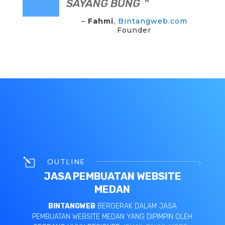
SAYANG BUNG
“
”
–
Fahmi
,
Bintangweb.com
Founder
l
OUTLINE
JASA PEMBUATAN WEBSITE
MEDAN
BINTANGWEB
BERGERAK DALAM JASA
PEMBUATAN WEBSITE MEDAN YANG DIPIMPIN OLEH