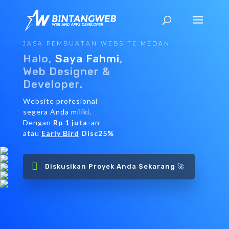
JASA PEMBUATAN WEBSITE MEDAN
Halo,
Saya Fahmi
,
Web Designer &
Developer.
Website profesional
segera Anda miliki.
Dengan
Rp 1 juta-
an
atau
Early Bird
Disc25%
Diskusikan Proyek Anda Sekarang 🚀