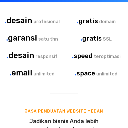
.
desain
.
gratis
profesional
domain
.
garansi
.
gratis
satu thn
SSL
.
desain
.
speed
responsif
teroptimasi
.
email
.
space
unlimited
unlimited
JASA PEMBUATAN WEBSITE MEDAN
Jadikan bisnis Anda lebih